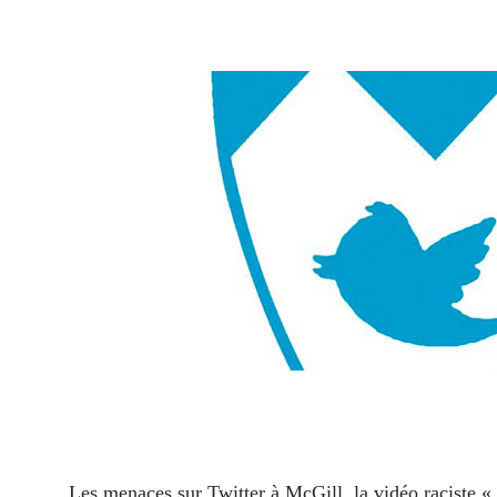
Les menaces sur Twitter à McGill, la vidéo raciste «