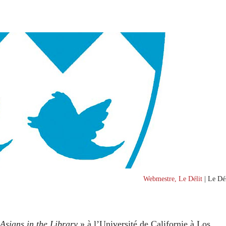
Webmestre, Le Délit
| Le Dél
Asians in the Library
» à l’Université de Californie à Los