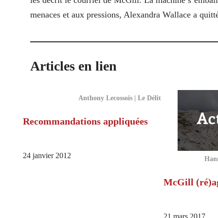
les décrit le courriel de McGill. La machine s’emball
menaces et aux pressions, Alexandra Wallace a quitté
Articles en lien
Anthony Lecossois | Le Délit
Recommandations appliquées
24 janvier 2012
Hann
McGill (ré)ag
21 mars 2017