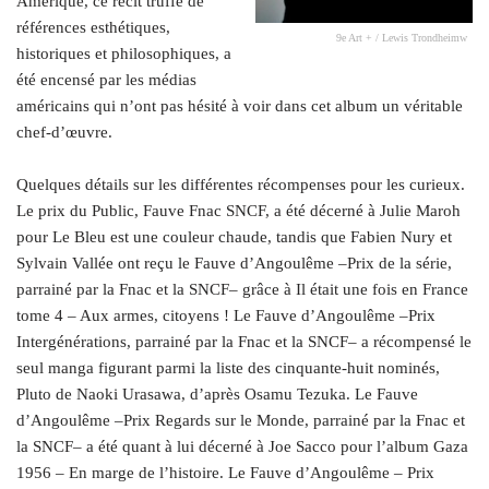
Amérique, ce récit truffé de
références esthétiques,
9e Art + / Lewis Trondheimw
historiques et philosophiques, a
été encensé par les médias
américains qui n’ont pas hésité à voir dans cet album un véritable
chef‑d’œuvre.
.
Quelques détails sur les différentes récompenses pour les curieux.
Le prix du Public, Fauve Fnac SNCF, a été décerné à Julie Maroh
pour Le Bleu est une couleur chaude, tandis que Fabien Nury et
Sylvain Vallée ont reçu le Fauve d’Angoulême –Prix de la série,
parrainé par la Fnac et la SNCF– grâce à Il était une fois en France
tome 4 – Aux armes, citoyens ! Le Fauve d’Angoulême –Prix
Intergénérations, parrainé par la Fnac et la SNCF– a récompensé le
seul manga figurant parmi la liste des cinquante-huit nominés,
Pluto de Naoki Urasawa, d’après Osamu Tezuka. Le Fauve
d’Angoulême –Prix Regards sur le Monde, parrainé par la Fnac et
la SNCF– a été quant à lui décerné à Joe Sacco pour l’album Gaza
1956 – En marge de l’histoire. Le Fauve d’Angoulême – Prix