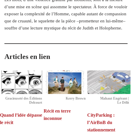
d’une mise en scène qui assomme le spectateur. À force de vouloir
exposer la complexité de l’Homme, capable autant de compassion
que de cruauté, le squelette de la pièce –prometteur en lui-même–
souffre d’une lecture mystique du récit de Judith et Holopherne.
Articles en lien
Gracieuseté des Éditions
Kerry Brown
Mahaut Engérant |
Delcourt
Le Délit
Récit en terre
Quand l’idée dépasse
CityParking :
inconnue
le récit
l’AirBnB du
stationnement