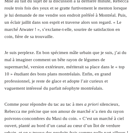
Mise au fait du sujet de la discussion à la dernière minute, Rebecca
roule trois fois des yeux et se gratte furtivement le menton lorsque
je lui demande de me vendre son endroit préféré à Montréal. Puis,
un éclair jaillit dans son esprit et traverse alors son regard. « Le
marché Atwater ! », s’exclame-t-elle, sourire de satisfaction en
coin, fière de sa trouvaille.
Je suis perplexe. En bon spécimen mâle urbain que je suis, j’ai du
mal à imaginer comment un bête rayon de légumes de
supermarché, version extérieure, mériterait sa place dans le « top
10 » étudiant des bons plans montréalais. Enfin, en grand
professionnel, je reste de glace et adopte l’air curieux et
vaguement intéressé du parfait néophyte montréalais.
Comme pour répondre du tac au tac à mes
a priori
silencieux,
Rebecca me précise que son amour de marché n’a rien du rayon
poivrons-concombres du Maxi du coin. « C’est un marché à ciel
ouvert, planté au bord d’un canal au cœur d’un îlot de verdure
urbain, et on y trouve des produits frais comme nulle part ailleurs !