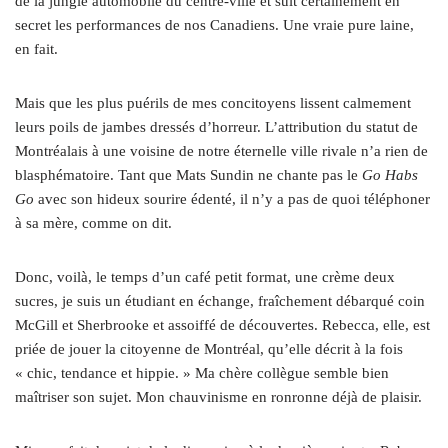
de la jungle automobile du centre-ville et suit certainement en
secret les performances de nos Canadiens. Une vraie pure laine,
en fait.
Mais que les plus puérils de mes concitoyens lissent calmement
leurs poils de jambes dressés d’horreur. L’attribution du statut de
Montréalais à une voisine de notre éternelle ville rivale n’a rien de
blasphématoire. Tant que Mats Sundin ne chante pas le
Go Habs
Go
avec son hideux sourire édenté, il n’y a pas de quoi téléphoner
à sa mère, comme on dit.
Donc, voilà, le temps d’un café petit format, une crème deux
sucres, je suis un étudiant en échange, fraîchement débarqué coin
McGill et Sherbrooke et assoiffé de découvertes. Rebecca, elle, est
priée de jouer la citoyenne de Montréal, qu’elle décrit à la fois
« chic, tendance et hippie. » Ma chère collègue semble bien
maîtriser son sujet. Mon chauvinisme en ronronne déjà de plaisir.