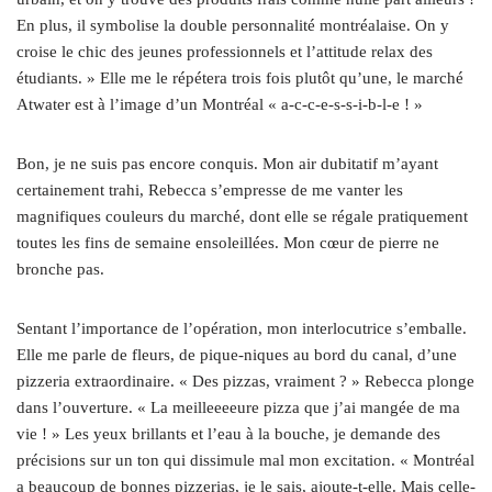
En plus, il symbolise la double personnalité montréalaise. On y
croise le chic des jeunes professionnels et l’attitude relax des
étudiants. » Elle me le répétera trois fois plutôt qu’une, le marché
Atwater est à l’image d’un Montréal « a‑c-c-e-s-s-i-b-l‑e ! »
Bon, je ne suis pas encore conquis. Mon air dubitatif m’ayant
certainement trahi, Rebecca s’empresse de me vanter les
magnifiques couleurs du marché, dont elle se régale pratiquement
toutes les fins de semaine ensoleillées. Mon cœur de pierre ne
bronche pas.
Sentant l’importance de l’opération, mon interlocutrice s’emballe.
Elle me parle de fleurs, de pique-niques au bord du canal, d’une
pizzeria extraordinaire. « Des pizzas, vraiment ? » Rebecca plonge
dans l’ouverture. « La meilleeeeure pizza que j’ai mangée de ma
vie ! » Les yeux brillants et l’eau à la bouche, je demande des
précisions sur un ton qui dissimule mal mon excitation. « Montréal
a beaucoup de bonnes pizzerias, je le sais, ajoute-t-elle. Mais celle-